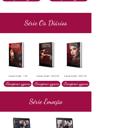
Série Os Diários
e-book Kindle - 1,99
e-book Kindle - R$12,99
e-book Kindle - R$21,99
Comprar agora
Comprar agora
Comprar agora
Série Emoção